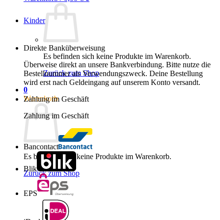
Kinder
Direkte Banküberweisung
Es befinden sich keine Produkte im Warenkorb.
Überweise direkt an unsere Bankverbindung. Bitte nutze die
Zurück zum Shop
Bestellnummer als Verwendungszweck. Deine Bestellung
wird erst nach Geldeingang auf unserem Konto versandt.
0
Warenkorb
Zahlung im Geschäft
Zahlung im Geschäft
Bancontact
Es befinden sich keine Produkte im Warenkorb.
Blik
Zurück zum Shop
EPS