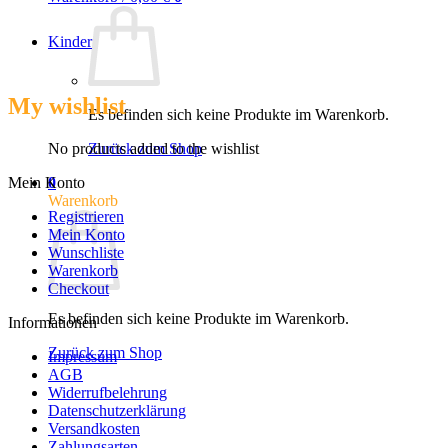
Kinder
My wishlist
Es befinden sich keine Produkte im Warenkorb.
No products added to the wishlist
Zurück zum Shop
Mein Konto
0
Warenkorb
Registrieren
Mein Konto
Wunschliste
Warenkorb
Checkout
Es befinden sich keine Produkte im Warenkorb.
Informationen
Zurück zum Shop
Impressum
AGB
Widerrufbelehrung
Datenschutzerklärung
Versandkosten
Zahlungsarten