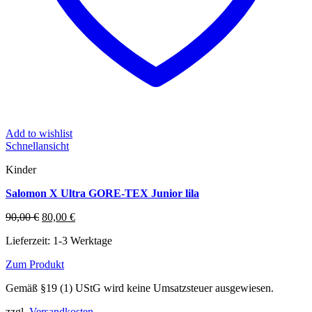
Add to wishlist
Schnellansicht
Kinder
Salomon X Ultra GORE-TEX Junior lila
Ursprünglicher
Aktueller
90,00
€
80,00
€
Preis
Preis
Lieferzeit:
1-3 Werktage
war:
ist:
90,00 €
80,00 €.
Zum Produkt
Dieses
Gemäß §19 (1) UStG wird keine Umsatzsteuer ausgewiesen.
Produkt
weist
zzgl.
Versandkosten