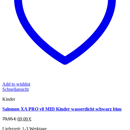
Add to wishlist
Schnellansicht
Kinder
Salomon XA PRO v8 MID Kinder wasserdicht schwarz blau
Ursprünglicher
Aktueller
79,95
€
69,00
€
Preis
Preis
Lieferzeit:
1-3 Werktage
war:
ist: