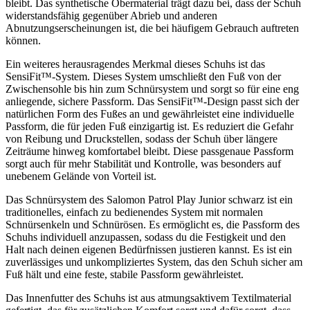
bleibt. Das synthetische Obermaterial trägt dazu bei, dass der Schuh
widerstandsfähig gegenüber Abrieb und anderen
Abnutzungserscheinungen ist, die bei häufigem Gebrauch auftreten
können.
Ein weiteres herausragendes Merkmal dieses Schuhs ist das
SensiFit™-System. Dieses System umschließt den Fuß von der
Zwischensohle bis hin zum Schnürsystem und sorgt so für eine eng
anliegende, sichere Passform. Das SensiFit™-Design passt sich der
natürlichen Form des Fußes an und gewährleistet eine individuelle
Passform, die für jeden Fuß einzigartig ist. Es reduziert die Gefahr
von Reibung und Druckstellen, sodass der Schuh über längere
Zeiträume hinweg komfortabel bleibt. Diese passgenaue Passform
sorgt auch für mehr Stabilität und Kontrolle, was besonders auf
unebenem Gelände von Vorteil ist.
Das Schnürsystem des Salomon Patrol Play Junior schwarz ist ein
traditionelles, einfach zu bedienendes System mit normalen
Schnürsenkeln und Schnürösen. Es ermöglicht es, die Passform des
Schuhs individuell anzupassen, sodass du die Festigkeit und den
Halt nach deinen eigenen Bedürfnissen justieren kannst. Es ist ein
zuverlässiges und unkompliziertes System, das den Schuh sicher am
Fuß hält und eine feste, stabile Passform gewährleistet.
Das Innenfutter des Schuhs ist aus atmungsaktivem Textilmaterial