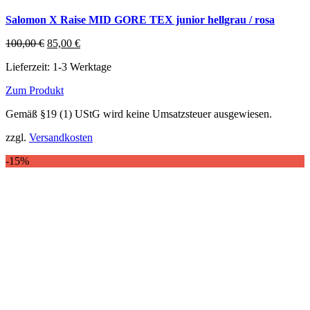
Salomon X Raise MID GORE TEX junior hellgrau / rosa
Ursprünglicher
Aktueller
100,00
€
85,00
€
Preis
Preis
Lieferzeit:
1-3 Werktage
war:
ist:
100,00 €
85,00 €.
Zum Produkt
Dieses
Gemäß §19 (1) UStG wird keine Umsatzsteuer ausgewiesen.
Produkt
weist
zzgl.
Versandkosten
mehrere
Varianten
-15%
auf.
Die
Optionen
können
auf
der
Produktseite
gewählt
werden