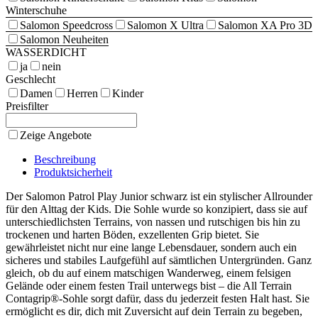
Winterschuhe
Salomon Speedcross
Salomon X Ultra
Salomon XA Pro 3D
Salomon Neuheiten
WASSERDICHT
ja
nein
Geschlecht
Damen
Herren
Kinder
Preisfilter
Zeige Angebote
Beschreibung
Produktsicherheit
Der Salomon Patrol Play Junior schwarz ist ein stylischer Allrounder
für den Alttag der Kids. Die Sohle wurde so konzipiert, dass sie auf
unterschiedlichsten Terrains, von nassen und rutschigen bis hin zu
trockenen und harten Böden, exzellenten Grip bietet. Sie
gewährleistet nicht nur eine lange Lebensdauer, sondern auch ein
sicheres und stabiles Laufgefühl auf sämtlichen Untergründen. Ganz
gleich, ob du auf einem matschigen Wanderweg, einem felsigen
Gelände oder einem festen Trail unterwegs bist – die All Terrain
Contagrip®-Sohle sorgt dafür, dass du jederzeit festen Halt hast. Sie
ermöglicht es dir, dich mit Zuversicht auf dein Terrain zu begeben,