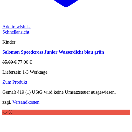
Add to wishlist
Schnellansicht
Kinder
Salomon Speedcross Junior Wasserdicht blau grün
Ursprünglicher
Aktueller
85,00
€
77,00
€
Preis
Preis
Lieferzeit:
1-3 Werktage
war:
ist:
85,00 €
77,00 €.
Zum Produkt
Dieses
Gemäß §19 (1) UStG wird keine Umsatzsteuer ausgewiesen.
Produkt
weist
zzgl.
Versandkosten
mehrere
Varianten
-14%
auf.
Die
Optionen
können