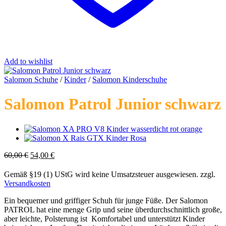
Add to wishlist
Salomon Schuhe
/
Kinder
/
Salomon Kinderschuhe
Salomon Patrol Junior schwarz
Ursprünglicher
Aktueller
60,00
€
54,00
€
Preis
Preis
war:
ist:
Gemäß §19 (1) UStG wird keine Umsatzsteuer ausgewiesen.
zzgl.
60,00 €
54,00 €.
Versandkosten
Ein bequemer und griffiger Schuh für junge Füße. Der Salomon
PATROL hat eine menge Grip und seine überdurchschnittlich große,
aber leichte, Polsterung ist Komfortabel und unterstützt Kinder