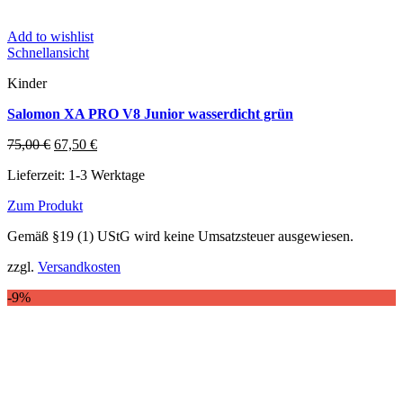
Add to wishlist
Schnellansicht
Kinder
Salomon XA PRO V8 Junior wasserdicht grün
Ursprünglicher
Aktueller
75,00
€
67,50
€
Preis
Preis
Lieferzeit:
1-3 Werktage
war:
ist:
75,00 €
67,50 €.
Zum Produkt
Dieses
Gemäß §19 (1) UStG wird keine Umsatzsteuer ausgewiesen.
Produkt
weist
zzgl.
Versandkosten
mehrere
Varianten
-9%
auf.
Die
Optionen
können
auf
der
Produktseite