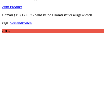
79,95 €
69,00 €.
Zum Produkt
Dieses
Gemäß §19 (1) UStG wird keine Umsatzsteuer ausgewiesen.
Produkt
weist
zzgl.
Versandkosten
mehrere
Varianten
-10%
auf.
Die
Optionen
können
auf
der
Produktseite
gewählt
werden