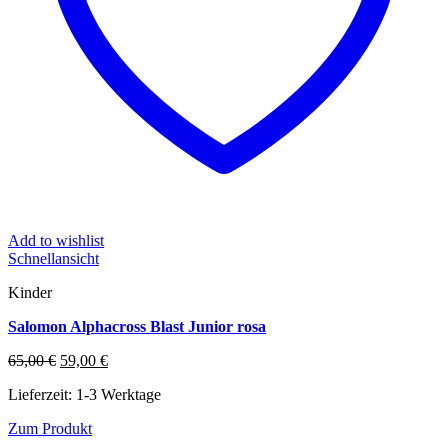
Add to wishlist
Schnellansicht
Kinder
Salomon Alphacross Blast Junior rosa
Ursprünglicher
Aktueller
65,00
€
59,00
€
Preis
Preis
Lieferzeit:
1-3 Werktage
war:
ist:
65,00 €
59,00 €.
Zum Produkt
Dieses