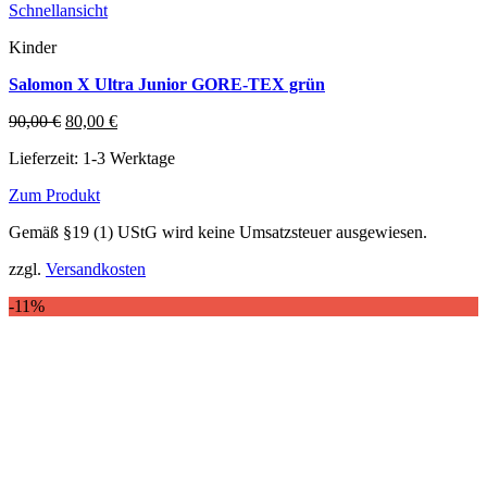
Schnellansicht
Kinder
Salomon X Ultra Junior GORE-TEX grün
Ursprünglicher
Aktueller
90,00
€
80,00
€
Preis
Preis
Lieferzeit:
1-3 Werktage
war:
ist:
90,00 €
80,00 €.
Zum Produkt
Dieses
Gemäß §19 (1) UStG wird keine Umsatzsteuer ausgewiesen.
Produkt
weist
zzgl.
Versandkosten
mehrere
Varianten
-11%
auf.
Die
Optionen
können
auf
der
Produktseite
gewählt
werden