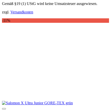
Gemäß §19 (1) UStG wird keine Umsatzsteuer ausgewiesen.
Produkt
weist
zzgl.
Versandkosten
mehrere
Varianten
-11%
auf.
Die
Optionen
können
auf
der
Produktseite
gewählt
werden