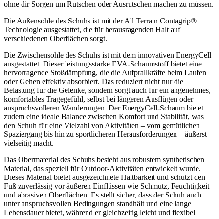
ohne dir Sorgen um Rutschen oder Ausrutschen machen zu müssen.
Die Außensohle des Schuhs ist mit der All Terrain Contagrip®-
Technologie ausgestattet, die für herausragenden Halt auf
verschiedenen Oberflächen sorgt.
Die Zwischensohle des Schuhs ist mit dem innovativen EnergyCell
ausgestattet. Dieser leistungsstarke EVA-Schaumstoff bietet eine
hervorragende Stoßdämpfung, die die Aufprallkräfte beim Laufen
oder Gehen effektiv absorbiert. Das reduziert nicht nur die
Belastung für die Gelenke, sondern sorgt auch für ein angenehmes,
komfortables Tragegefühl, selbst bei längeren Ausflügen oder
anspruchsvolleren Wanderungen. Der EnergyCell-Schaum bietet
zudem eine ideale Balance zwischen Komfort und Stabilität, was
den Schuh für eine Vielzahl von Aktivitäten – vom gemütlichen
Spaziergang bis hin zu sportlicheren Herausforderungen – äußerst
vielseitig macht.
Das Obermaterial des Schuhs besteht aus robustem synthetischen
Material, das speziell für Outdoor-Aktivitäten entwickelt wurde.
Dieses Material bietet ausgezeichnete Haltbarkeit und schützt den
Fuß zuverlässig vor äußeren Einflüssen wie Schmutz, Feuchtigkeit
und abrasiven Oberflächen. Es stellt sicher, dass der Schuh auch
unter anspruchsvollen Bedingungen standhält und eine lange
Lebensdauer bietet, während er gleichzeitig leicht und flexibel