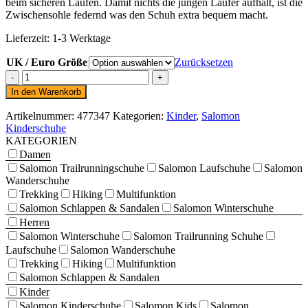
beim sicheren Laufen. Damit nichts die jungen Läufer aufhält, ist die
Zwischensohle federnd was den Schuh extra bequem macht.
Lieferzeit:
1-3 Werktage
UK / Euro Größe
Zurücksetzen
Salomon
Patrol
In den Warenkorb
Junior
schwarz
Artikelnummer:
477347
Kategorien:
Kinder
,
Salomon
Menge
Kinderschuhe
KATEGORIEN
Damen
Salomon Trailrunningschuhe
Salomon Laufschuhe
Salomon
Wanderschuhe
Trekking
Hiking
Multifunktion
Salomon Schlappen & Sandalen
Salomon Winterschuhe
Herren
Salomon Winterschuhe
Salomon Trailrunning Schuhe
Laufschuhe
Salomon Wanderschuhe
Trekking
Hiking
Multifunktion
Salomon Schlappen & Sandalen
Kinder
Salomon Kinderschuhe
Salomon Kids
Salomon