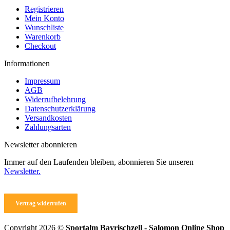
Die
Registrieren
Optionen
Mein Konto
können
Wunschliste
auf
Warenkorb
der
Checkout
Produktseite
gewählt
Informationen
werden
Impressum
AGB
Widerrufbelehrung
Datenschutzerklärung
Versandkosten
Zahlungsarten
Newsletter abonnieren
Immer auf den Laufenden bleiben, abonnieren Sie unseren
Newsletter.
Vertrag widerrufen
Copyright 2026 ©
Sportalm Bayrischzell - Salomon Online Shop