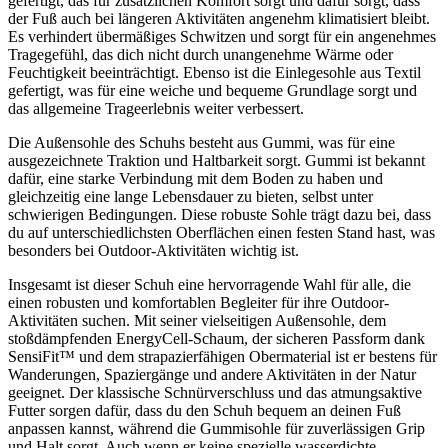
gefertigt, das für zusätzlichen Komfort sorgt und dafür sorgt, dass
der Fuß auch bei längeren Aktivitäten angenehm klimatisiert bleibt.
Es verhindert übermäßiges Schwitzen und sorgt für ein angenehmes
Tragegefühl, das dich nicht durch unangenehme Wärme oder
Feuchtigkeit beeinträchtigt. Ebenso ist die Einlegesohle aus Textil
gefertigt, was für eine weiche und bequeme Grundlage sorgt und
das allgemeine Trageerlebnis weiter verbessert.
Die Außensohle des Schuhs besteht aus Gummi, was für eine
ausgezeichnete Traktion und Haltbarkeit sorgt. Gummi ist bekannt
dafür, eine starke Verbindung mit dem Boden zu haben und
gleichzeitig eine lange Lebensdauer zu bieten, selbst unter
schwierigen Bedingungen. Diese robuste Sohle trägt dazu bei, dass
du auf unterschiedlichsten Oberflächen einen festen Stand hast, was
besonders bei Outdoor-Aktivitäten wichtig ist.
Insgesamt ist dieser Schuh eine hervorragende Wahl für alle, die
einen robusten und komfortablen Begleiter für ihre Outdoor-
Aktivitäten suchen. Mit seiner vielseitigen Außensohle, dem
stoßdämpfenden EnergyCell-Schaum, der sicheren Passform dank
SensiFit™ und dem strapazierfähigen Obermaterial ist er bestens für
Wanderungen, Spaziergänge und andere Aktivitäten in der Natur
geeignet. Der klassische Schnürverschluss und das atmungsaktive
Futter sorgen dafür, dass du den Schuh bequem an deinen Fuß
anpassen kannst, während die Gummisohle für zuverlässigen Grip
und Halt sorgt. Auch wenn er keine spezielle wasserdichte