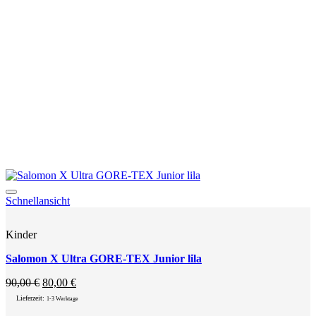
können
auf
der
Produktseite
gewählt
werden
Add to wishlist
Schnellansicht
Kinder
Salomon X Ultra GORE-TEX Junior lila
Ursprünglicher
Aktueller
90,00
€
80,00
€
Preis
Preis
Lieferzeit:
1-3 Werktage
war:
ist: