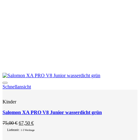
Add to wishlist
Schnellansicht
Kinder
Salomon XA PRO V8 Junior wasserdicht grün
Ursprünglicher
Aktueller
75,00
€
67,50
€
Preis
Preis
Lieferzeit:
1-3 Werktage
war:
ist:
75,00 €
67,50 €.