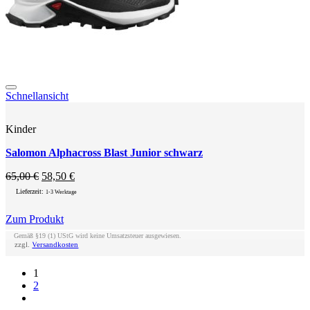
Add to wishlist
Schnellansicht
Kinder
Salomon Alphacross Blast Junior schwarz
Ursprünglicher
Aktueller
65,00
€
58,50
€
Preis
Preis
Lieferzeit:
1-3 Werktage
war:
ist:
65,00 €
58,50 €.
Zum Produkt
Dieses
Gemäß §19 (1) UStG wird keine Umsatzsteuer ausgewiesen.
Produkt
zzgl.
Versandkosten
weist
mehrere
1
Varianten
2
auf.
Die