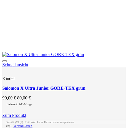
Produktseite
gewählt
werden
Add to wishlist
Schnellansicht
Kinder
Salomon X Ultra Junior GORE-TEX grün
Ursprünglicher
Aktueller
90,00
€
80,00
€
Preis
Preis
Lieferzeit:
1-3 Werktage
war:
ist:
90,00 €
80,00 €.
Zum Produkt
Dieses
Gemäß §19 (1) UStG wird keine Umsatzsteuer ausgewiesen.
Produkt
zzgl.
Versandkosten