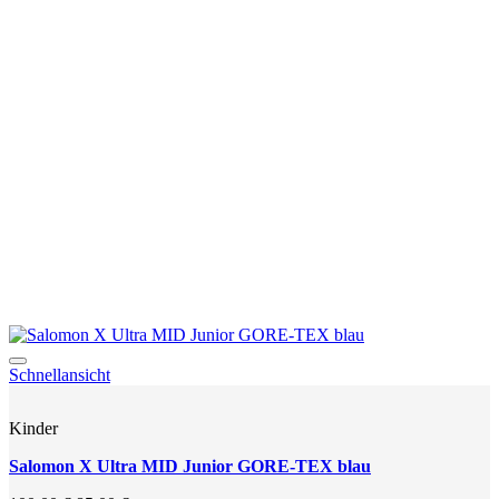
auf.
Die
Optionen
können
auf
der
Produktseite
gewählt
werden
Add to wishlist
Schnellansicht
Kinder
Salomon X Ultra MID Junior GORE-TEX blau