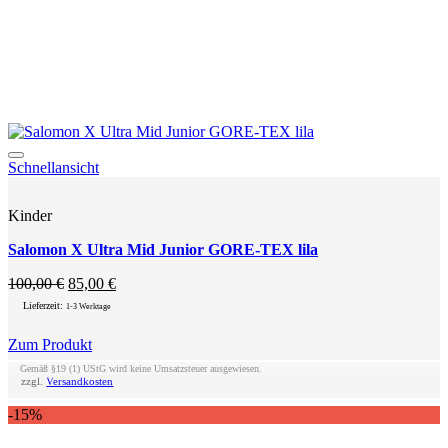
Add to wishlist
Schnellansicht
Kinder
Salomon X Ultra Mid Junior GORE-TEX lila
Ursprünglicher
Aktueller
100,00
€
85,00
€
Preis
Preis
Lieferzeit:
1-3 Werktage
war:
ist:
100,00 €
85,00 €.
Zum Produkt
Dieses
Gemäß §19 (1) UStG wird keine Umsatzsteuer ausgewiesen.
Produkt
zzgl.
Versandkosten
weist
-15%
mehrere
Varianten