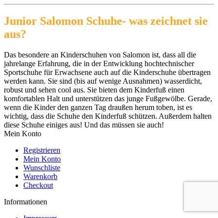
Optionen
können
Junior Salomon Schuhe- was zeichnet sie
auf
aus?
der
Produktseite
gewählt
Das besondere an Kinderschuhen von Salomon ist, dass all die
werden
jahrelange Erfahrung, die in der Entwicklung hochtechnischer
Sportschuhe für Erwachsene auch auf die Kinderschuhe übertragen
werden kann. Sie sind (bis auf wenige Ausnahmen) wasserdicht,
robust und sehen cool aus. Sie bieten dem Kinderfuß einen
komfortablen Halt und unterstützen das junge Fußgewölbe. Gerade,
wenn die Kinder den ganzen Tag draußen herum toben, ist es
wichtig, dass die Schuhe den Kinderfuß schützen. Außerdem halten
diese Schuhe einiges aus! Und das müssen sie auch!
Mein Konto
Registrieren
Mein Konto
Wunschliste
Warenkorb
Checkout
Informationen