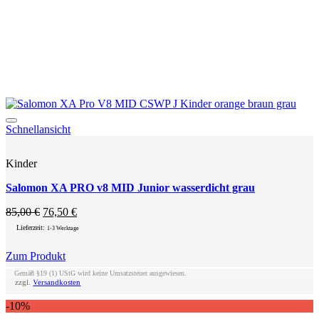
Add to wishlist
Schnellansicht
Kinder
Salomon XA PRO v8 MID Junior wasserdicht grau
Ursprünglicher
Aktueller
85,00
€
76,50
€
Preis
Preis
Lieferzeit:
1-3 Werktage
war:
ist:
85,00 €
76,50 €.
Zum Produkt
Dieses
Gemäß §19 (1) UStG wird keine Umsatzsteuer ausgewiesen.
Produkt
zzgl.
Versandkosten
weist
-10%
mehrere