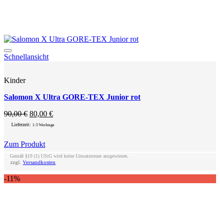
Add to wishlist
Schnellansicht
Kinder
Salomon X Ultra GORE-TEX Junior rot
Ursprünglicher
Aktueller
90,00
€
80,00
€
Preis
Preis
Lieferzeit:
1-3 Werktage
war:
ist:
90,00 €
80,00 €.
Zum Produkt
Dieses
Gemäß §19 (1) UStG wird keine Umsatzsteuer ausgewiesen.
Produkt
zzgl.
Versandkosten
weist
-11%
mehrere
Varianten
auf.
Die
Optionen