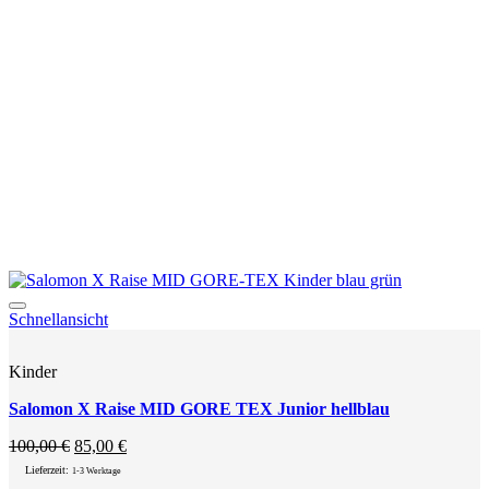
können
auf
der
Produktseite
gewählt
werden
Add to wishlist
Schnellansicht
Kinder
Salomon X Raise MID GORE TEX Junior hellblau
Ursprünglicher
Aktueller
100,00
€
85,00
€
Preis
Preis
Lieferzeit:
1-3 Werktage
war:
ist: