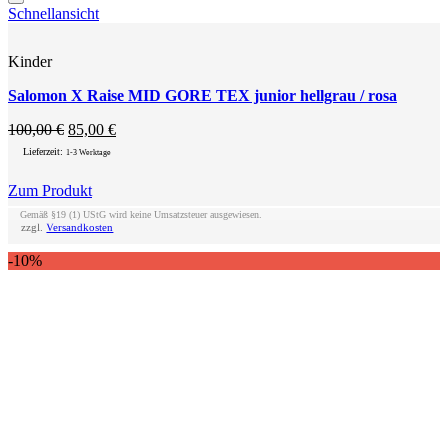
Add to wishlist
Schnellansicht
Kinder
Salomon X Raise MID GORE TEX junior hellgrau / rosa
Ursprünglicher
Aktueller
100,00
€
85,00
€
Preis
Preis
Lieferzeit:
1-3 Werktage
war:
ist:
100,00 €
85,00 €.
Zum Produkt
Dieses
Gemäß §19 (1) UStG wird keine Umsatzsteuer ausgewiesen.
Produkt
zzgl.
Versandkosten
weist
-10%
mehrere
Varianten
auf.
Die
Optionen
können
auf
der
Produktseite
gewählt
werden