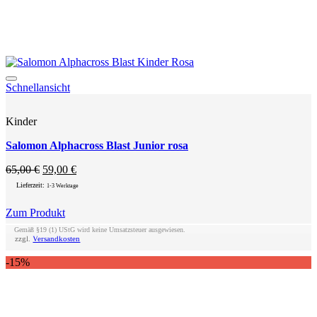
Add to wishlist
Schnellansicht
Kinder
Salomon Alphacross Blast Junior rosa
Ursprünglicher
Aktueller
65,00
€
59,00
€
Preis
Preis
Lieferzeit:
1-3 Werktage
war:
ist:
65,00 €
59,00 €.
Zum Produkt
Dieses
Gemäß §19 (1) UStG wird keine Umsatzsteuer ausgewiesen.
Produkt
zzgl.
Versandkosten
weist
-15%
mehrere
Varianten
auf.
Die
Optionen