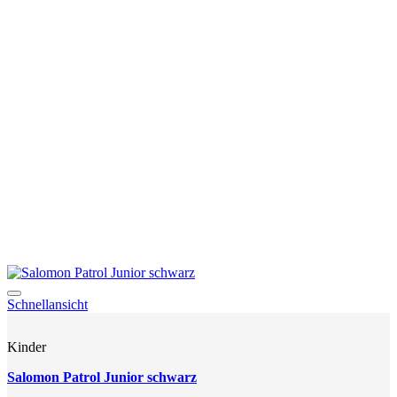
auf.
Die
Optionen
können
auf
der
Produktseite
gewählt
werden
Add to wishlist
Schnellansicht
Kinder
Salomon Patrol Junior schwarz