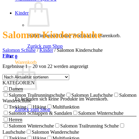
Kinder
Salomon Kinderschuhe
Es befinden sich keine Produkte im Warenkorb.
Zurück zum Shop
Salomon Schuhe
/
Kinder
/
Salomon Kinderschuhe
Filter
0
Warenkorb
Nach
Ergebnisse 1 – 20 von 22 werden angezeigt
Aktualität
sortiert
KATEGORIEN
Damen
Salomon Trailrunningschuhe
Salomon Laufschuhe
Salomon
Es befinden sich keine Produkte im Warenkorb.
Wanderschuhe
Trekking
Hiking
Multifunktion
Zurück zum Shop
Salomon Schlappen & Sandalen
Salomon Winterschuhe
Herren
Salomon Winterschuhe
Salomon Trailrunning Schuhe
Laufschuhe
Salomon Wanderschuhe
Trekking
Hiking
Multifunktion