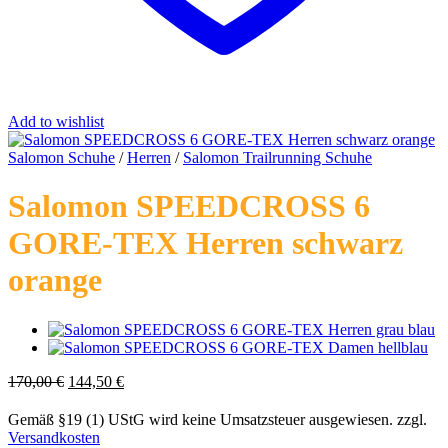
Add to wishlist
Salomon Schuhe
/
Herren
/
Salomon Trailrunning Schuhe
Salomon SPEEDCROSS 6
GORE-TEX Herren schwarz
orange
Ursprünglicher
Aktueller
170,00
€
144,50
€
Preis
Preis
war:
ist:
Gemäß §19 (1) UStG wird keine Umsatzsteuer ausgewiesen.
zzgl.
170,00 €
144,50 €.
Versandkosten