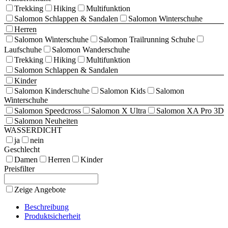
Trekking
Hiking
Multifunktion
Salomon Schlappen & Sandalen
Salomon Winterschuhe
Herren
Salomon Winterschuhe
Salomon Trailrunning Schuhe
Laufschuhe
Salomon Wanderschuhe
Trekking
Hiking
Multifunktion
Salomon Schlappen & Sandalen
Kinder
Salomon Kinderschuhe
Salomon Kids
Salomon
Winterschuhe
Salomon Speedcross
Salomon X Ultra
Salomon XA Pro 3D
Salomon Neuheiten
WASSERDICHT
ja
nein
Geschlecht
Damen
Herren
Kinder
Preisfilter
Zeige Angebote
Beschreibung
Produktsicherheit