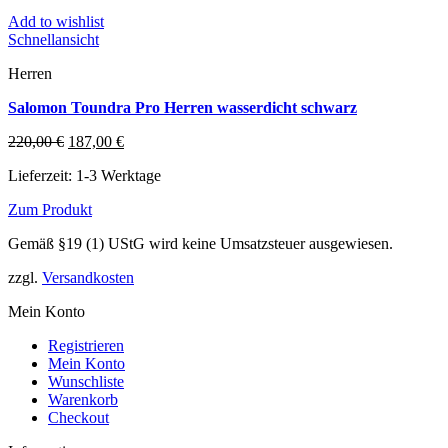
Add to wishlist
Schnellansicht
Herren
Salomon Toundra Pro Herren wasserdicht schwarz
Ursprünglicher
Aktueller
220,00
€
187,00
€
Preis
Preis
Lieferzeit:
1-3 Werktage
war:
ist:
220,00 €
187,00 €.
Zum Produkt
Dieses
Gemäß §19 (1) UStG wird keine Umsatzsteuer ausgewiesen.
Produkt
weist
zzgl.
Versandkosten
mehrere
Varianten
Mein Konto
auf.
Die
Registrieren
Optionen
Mein Konto
können
Wunschliste
auf
Warenkorb
der
Checkout
Produktseite
gewählt