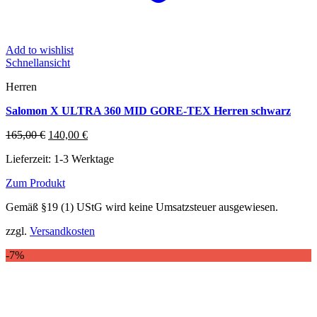
Add to wishlist
Schnellansicht
Herren
Salomon X ULTRA 360 MID GORE-TEX Herren schwarz
Ursprünglicher
Aktueller
165,00
€
140,00
€
Preis
Preis
Lieferzeit:
1-3 Werktage
war:
ist:
165,00 €
140,00 €.
Zum Produkt
Dieses
Gemäß §19 (1) UStG wird keine Umsatzsteuer ausgewiesen.
Produkt
weist
zzgl.
Versandkosten
mehrere
Varianten
-7%
auf.
Die
Optionen
können
auf