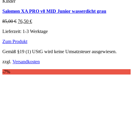
Kinder
Salomon XA PRO v8 MID Junior wasserdicht grau
Ursprünglicher
Aktueller
85,00
€
76,50
€
Preis
Preis
Lieferzeit:
1-3 Werktage
war:
ist:
85,00 €
76,50 €.
Zum Produkt
Dieses
Gemäß §19 (1) UStG wird keine Umsatzsteuer ausgewiesen.
Produkt
weist
zzgl.
Versandkosten
mehrere
Varianten
-7%
auf.
Die
Optionen
können
auf
der
Produktseite
gewählt
werden