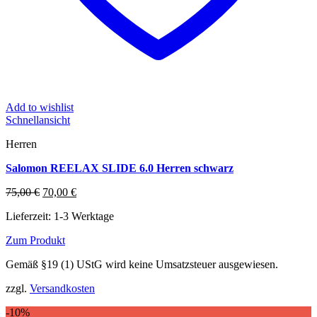
Add to wishlist
Schnellansicht
Herren
Salomon REELAX SLIDE 6.0 Herren schwarz
Ursprünglicher
Aktueller
75,00
€
70,00
€
Preis
Preis
Lieferzeit:
1-3 Werktage
war:
ist:
75,00 €
70,00 €.
Zum Produkt
Dieses
Gemäß §19 (1) UStG wird keine Umsatzsteuer ausgewiesen.
Produkt
weist
zzgl.
Versandkosten
mehrere
Varianten
-10%
auf.