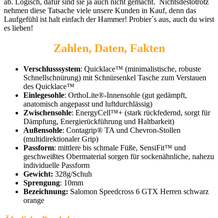
ab. Logisch, dafür sind sie ja auch nicht gemacht. Nichtsdestotrotz
nehmen diese Tatsache viele unsere Kunden in Kauf, denn das
Laufgefühl ist halt einfach der Hammer! Probier´s aus, auch du wirst
es lieben!
Zahlen, Daten, Fakten
Verschlusssystem
: Quicklace™ (minimalistische, robuste
Schnellschnürung) mit Schnürsenkel Tasche zum Verstauen
des Quicklace™
Einlegesohle
: OrthoLite®-Innensohle (gut gedämpft,
anatomisch angepasst und luftdurchlässig)
Zwischensohle
: EnergyCell™+ (stark rückfedernd, sorgt für
Dämpfung, Energierückführung und Haltbarkeit)
Außensohle
: Contagrip® TA und Chevron-Stollen
(multidirektionaler Grip)
Passform
: mittlere bis schmale Füße, SensiFit™ und
geschweißtes Obermaterial sorgen für sockenähnliche, nahezu
individuelle Passform
Gewicht:
328g/Schuh
Sprengung
: 10mm
Bezeichnung:
Salomon Speedcross 6 GTX Herren schwarz
orange