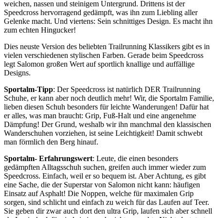
weichen, nassen und steinigem Untergrund. Drittens ist der
Speedcross hervorragend gedämpft, was ihn zum Liebling aller
Gelenke macht. Und viertens: Sein schnittiges Design. Es macht ihn
zum echten Hingucker!
Dies neuste Version des beliebten Trailrunning Klassikers gibt es in
vielen verschiedenen stylischen Farben. Gerade beim Speedcross
legt Salomon großen Wert auf sportlich knallige und auffällige
Designs.
Sportalm-Tipp
: Der Speedcross ist natürlich DER Trailrunning
Schuhe, er kann aber noch deutlich mehr! Wir, die Sportalm Familie,
lieben diesen Schuh besonders für leichte Wanderungen! Dafür hat
er alles, was man braucht: Grip, Fuß-Halt und eine angenehme
Dämpfung! Der Grund, weshalb wir ihn manchmal den klassischen
Wanderschuhen vorziehen, ist seine Leichtigkeit! Damit schwebt
man förmlich den Berg hinauf.
Sportalm- Erfahrungswert
: Leute, die einen besonders
gedämpften Alltagsschuh suchen, greifen auch immer wieder zum
Speedcross. Einfach, weil er so bequem ist. Aber Achtung, es gibt
eine Sache, die der Superstar von Salomon nicht kann: häufigen
Einsatz auf Asphalt! Die Noppen, welche für maximalen Grip
sorgen, sind schlicht und einfach zu weich für das Laufen auf Teer.
Sie geben dir zwar auch dort den ultra Grip, laufen sich aber schnell