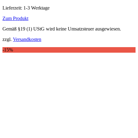
Preis
Preis
Lieferzeit:
1-3 Werktage
war:
ist:
165,00 €
140,00 €.
Zum Produkt
Dieses
Gemäß §19 (1) UStG wird keine Umsatzsteuer ausgewiesen.
Produkt
weist
zzgl.
Versandkosten
mehrere
Varianten
-15%
auf.
Die
Optionen
können
auf
der
Produktseite
gewählt
werden