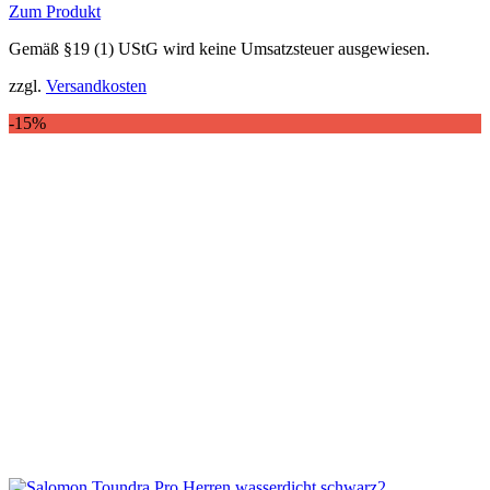
Zum Produkt
Dieses
Gemäß §19 (1) UStG wird keine Umsatzsteuer ausgewiesen.
Produkt
weist
zzgl.
Versandkosten
mehrere
Varianten
-15%
auf.
Die
Optionen
können
auf
der
Produktseite
gewählt
werden