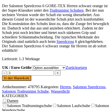
Der Salomon Speedcross 6 GORE-TEX Herren schwarz orange ist
der Super-Klassiker unter den
Trailrunning Schuhen
. Bei der nun
sechsten Version wurde der Schaft ein wenig überarbeitet. Aus
diesem Grund ist der wasserdichte Schuh jetzt noch komfortabler.
Die Konstruktion des Schuhs lässt zu, dass die Zunge frei beweglich
ist. Dadurch wird das aus und anziehen erleichtert. Zudem ist der
Schuh jetzt noch leichter und bietet noch stärkeren Grip und
schnellere Schlammabscheidung. Die typischen Merkmale des
Originals sind natürlich auch beim
Speedcross
6 gleichgeblieben.
Der Salomon Speedcross 6 schwarz orange für Herren ist ab sofort
erhältlich!
Lieferzeit:
1-3 Werktage
UK / Euro Größe
Zurücksetzen
Salomon
SPEEDCROSS
In den Warenkorb
6
GORE-
Artikelnummer:
478795
Kategorien:
Herren
,
Salomon Speedcross
,
TEX
Salomon Trailrunning Schuhe
,
Wasserdicht
Herren
KATEGORIEN
schwarz
Damen
orange
Salomon Trailrunningschuhe
Salomon Laufschuhe
Salomon
Menge
Wanderschuhe