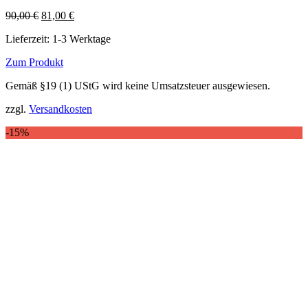
Ursprünglicher
Aktueller
90,00
€
81,00
€
Preis
Preis
Lieferzeit:
1-3 Werktage
war:
ist:
90,00 €
81,00 €.
Zum Produkt
Dieses
Gemäß §19 (1) UStG wird keine Umsatzsteuer ausgewiesen.
Produkt
weist
zzgl.
Versandkosten
mehrere
Varianten
-15%
auf.
Die
Optionen
können
auf
der
Produktseite
gewählt
werden