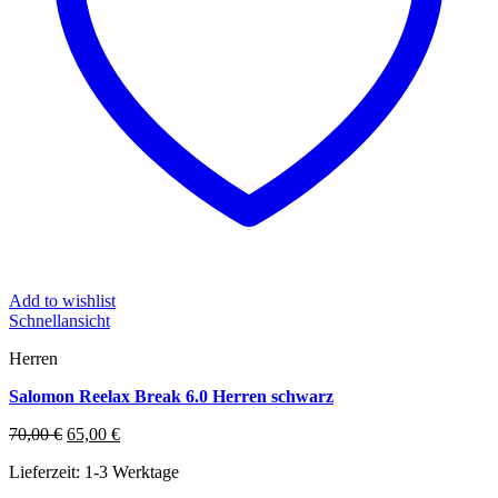
Add to wishlist
Schnellansicht
Herren
Salomon Reelax Break 6.0 Herren schwarz
Ursprünglicher
Aktueller
70,00
€
65,00
€
Preis
Preis
Lieferzeit:
1-3 Werktage
war:
ist:
70,00 €
65,00 €.