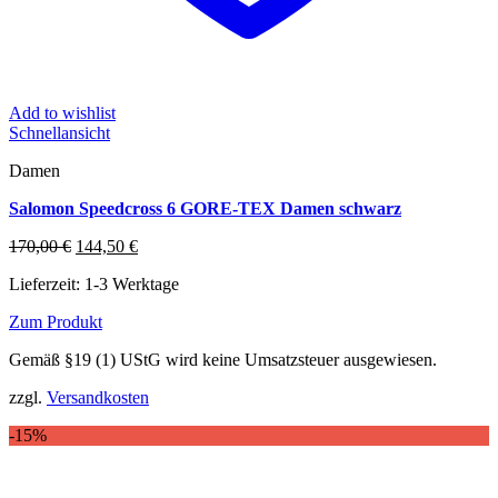
Add to wishlist
Schnellansicht
Damen
Salomon Speedcross 6 GORE-TEX Damen schwarz
Ursprünglicher
Aktueller
170,00
€
144,50
€
Preis
Preis
Lieferzeit:
1-3 Werktage
war:
ist:
170,00 €
144,50 €.
Zum Produkt
Dieses
Gemäß §19 (1) UStG wird keine Umsatzsteuer ausgewiesen.
Produkt
weist
zzgl.
Versandkosten
mehrere
Varianten
-15%
auf.
Die
Optionen