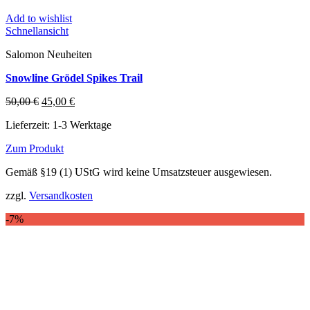
Add to wishlist
Schnellansicht
Salomon Neuheiten
Snowline Grödel Spikes Trail
Ursprünglicher
Aktueller
50,00
€
45,00
€
Preis
Preis
Lieferzeit:
1-3 Werktage
war:
ist:
50,00 €
45,00 €.
Zum Produkt
Dieses
Gemäß §19 (1) UStG wird keine Umsatzsteuer ausgewiesen.
Produkt
weist
zzgl.
Versandkosten
mehrere
Varianten
-7%
auf.
Die
Optionen
können
auf
der
Produktseite
gewählt