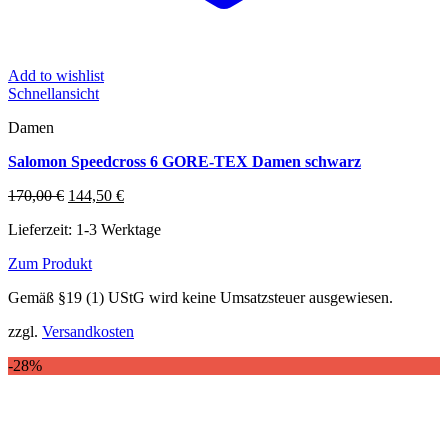
Add to wishlist
Schnellansicht
Damen
Salomon Speedcross 6 GORE-TEX Damen schwarz
Ursprünglicher
Aktueller
170,00
€
144,50
€
Preis
Preis
Lieferzeit:
1-3 Werktage
war:
ist:
170,00 €
144,50 €.
Zum Produkt
Dieses
Gemäß §19 (1) UStG wird keine Umsatzsteuer ausgewiesen.
Produkt
weist
zzgl.
Versandkosten
mehrere
Varianten
-28%
auf.
Die
Optionen
können
auf