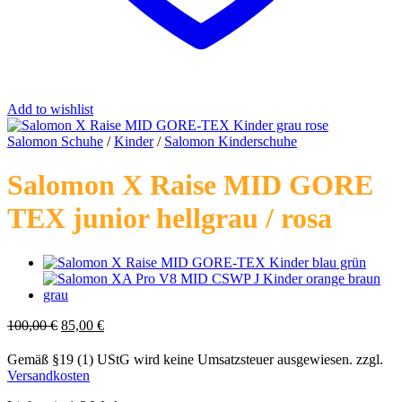
Add to wishlist
Salomon Schuhe
/
Kinder
/
Salomon Kinderschuhe
Salomon X Raise MID GORE
TEX junior hellgrau / rosa
Ursprünglicher
Aktueller
100,00
€
85,00
€
Preis
Preis
war:
ist:
Gemäß §19 (1) UStG wird keine Umsatzsteuer ausgewiesen.
zzgl.
100,00 €
85,00 €.
Versandkosten