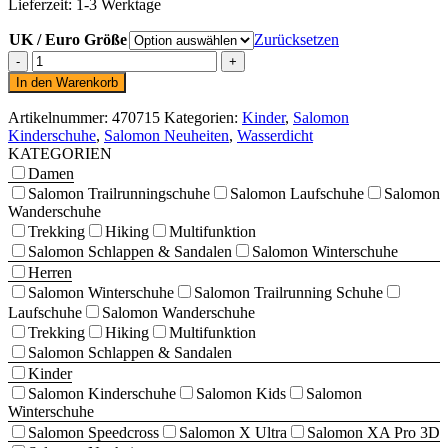
Lieferzeit:
1-3 Werktage
UK / Euro Größe
Zurücksetzen
Salomon
X
In den Warenkorb
Raise
MID
Artikelnummer:
470715
Kategorien:
Kinder
,
Salomon
GORE
Kinderschuhe
,
Salomon Neuheiten
,
Wasserdicht
TEX
KATEGORIEN
junior
Damen
hellgrau
Salomon Trailrunningschuhe
Salomon Laufschuhe
Salomon
/
Wanderschuhe
rosa
Trekking
Hiking
Multifunktion
Menge
Salomon Schlappen & Sandalen
Salomon Winterschuhe
Herren
Salomon Winterschuhe
Salomon Trailrunning Schuhe
Laufschuhe
Salomon Wanderschuhe
Trekking
Hiking
Multifunktion
Salomon Schlappen & Sandalen
Kinder
Salomon Kinderschuhe
Salomon Kids
Salomon
Winterschuhe
Salomon Speedcross
Salomon X Ultra
Salomon XA Pro 3D