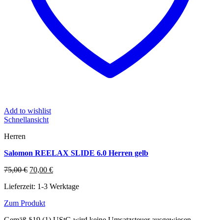
Add to wishlist
Schnellansicht
Herren
Salomon REELAX SLIDE 6.0 Herren gelb
Ursprünglicher
Aktueller
75,00
€
70,00
€
Preis
Preis
Lieferzeit:
1-3 Werktage
war:
ist:
75,00 €
70,00 €.
Zum Produkt
Dieses
Gemäß §19 (1) UStG wird keine Umsatzsteuer ausgewiesen.