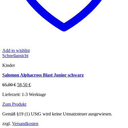
Add to wishlist
Schnellansicht
Kinder
Salomon Alphacross Blast Junior schwarz
Ursprünglicher
Aktueller
65,00
€
58,50
€
Preis
Preis
Lieferzeit:
1-3 Werktage
war:
ist:
65,00 €
58,50 €.
Zum Produkt
Dieses
Gemäß §19 (1) UStG wird keine Umsatzsteuer ausgewiesen.
Produkt
weist
zzgl.
Versandkosten
mehrere