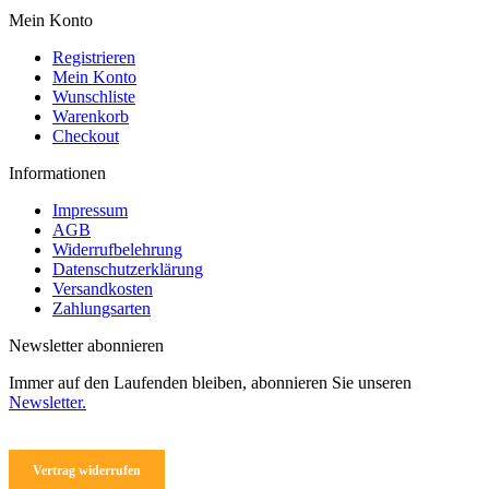
Varianten
Mein Konto
auf.
Die
Registrieren
Optionen
Mein Konto
können
Wunschliste
auf
Warenkorb
der
Checkout
Produktseite
gewählt
Informationen
werden
Impressum
AGB
Widerrufbelehrung
Datenschutzerklärung
Versandkosten
Zahlungsarten
Newsletter abonnieren
Immer auf den Laufenden bleiben, abonnieren Sie unseren
Newsletter.
Vertrag widerrufen