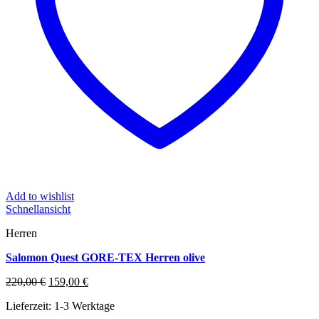
Add to wishlist
Schnellansicht
Herren
Salomon Quest GORE-TEX Herren olive
Ursprünglicher
Aktueller
220,00
€
159,00
€
Preis
Preis
Lieferzeit:
1-3 Werktage
war:
ist: