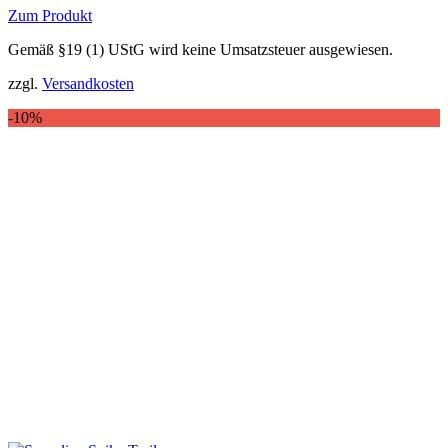
220,00 €
159,00 €.
Zum Produkt
Dieses
Gemäß §19 (1) UStG wird keine Umsatzsteuer ausgewiesen.
Produkt
weist
zzgl.
Versandkosten
mehrere
Varianten
-10%
auf.
Die
Optionen
können
auf
der
Produktseite
gewählt
werden