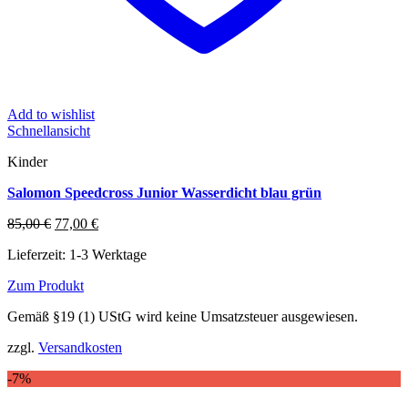
Add to wishlist
Schnellansicht
Kinder
Salomon Speedcross Junior Wasserdicht blau grün
Ursprünglicher
Aktueller
85,00
€
77,00
€
Preis
Preis
Lieferzeit:
1-3 Werktage
war:
ist:
85,00 €
77,00 €.
Zum Produkt
Dieses
Gemäß §19 (1) UStG wird keine Umsatzsteuer ausgewiesen.
Produkt
weist
zzgl.
Versandkosten
mehrere
Varianten
-7%
auf.
Die