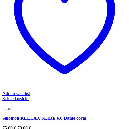
Add to wishlist
Schnellansicht
Damen
Salomon REELAX SLIDE 6.0 Dame coral
Ursprünglicher
Aktueller
75,00
€
70,00
€