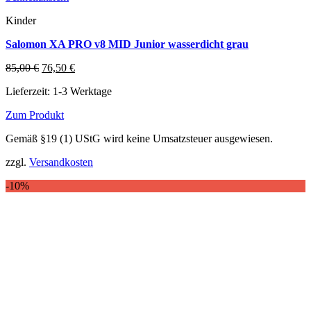
Kinder
Salomon XA PRO v8 MID Junior wasserdicht grau
Ursprünglicher
Aktueller
85,00
€
76,50
€
Preis
Preis
Lieferzeit:
1-3 Werktage
war:
ist:
85,00 €
76,50 €.
Zum Produkt
Dieses
Gemäß §19 (1) UStG wird keine Umsatzsteuer ausgewiesen.
Produkt
weist
zzgl.
Versandkosten
mehrere
Varianten
-10%
auf.
Die
Optionen
können
auf
der
Produktseite
gewählt
werden