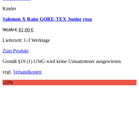
Kinder
Salomon X Raise GORE-TEX Junior rosa
Ursprünglicher
Aktueller
90,00
€
81,00
€
Preis
Preis
Lieferzeit:
1-3 Werktage
war:
ist:
90,00 €
81,00 €.
Zum Produkt
Dieses
Gemäß §19 (1) UStG wird keine Umsatzsteuer ausgewiesen.
Produkt
weist
zzgl.
Versandkosten
mehrere
Varianten
-10%
auf.
Die
Optionen
können
auf
der
Produktseite
gewählt
werden