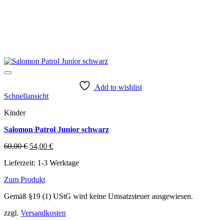
Add to wishlist
Schnellansicht
Kinder
Salomon Patrol Junior schwarz
Ursprünglicher
Aktueller
60,00
€
54,00
€
Preis
Preis
Lieferzeit:
1-3 Werktage
war:
ist:
60,00 €
54,00 €.
Zum Produkt
Dieses
Gemäß §19 (1) UStG wird keine Umsatzsteuer ausgewiesen.
Produkt
weist
zzgl.
Versandkosten
mehrere