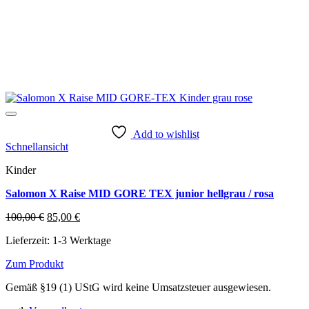
Add to wishlist
Schnellansicht
Kinder
Salomon X Raise MID GORE TEX junior hellgrau / rosa
Ursprünglicher
Aktueller
100,00
€
85,00
€
Preis
Preis
Lieferzeit:
1-3 Werktage
war:
ist:
100,00 €
85,00 €.
Zum Produkt
Dieses
Gemäß §19 (1) UStG wird keine Umsatzsteuer ausgewiesen.
Produkt
weist