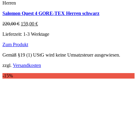
Herren
Salomon Quest 4 GORE-TEX Herren schwarz
Ursprünglicher
Aktueller
220,00
€
159,00
€
Preis
Preis
Lieferzeit:
1-3 Werktage
war:
ist:
220,00 €
159,00 €.
Zum Produkt
Dieses
Gemäß §19 (1) UStG wird keine Umsatzsteuer ausgewiesen.
Produkt
weist
zzgl.
Versandkosten
mehrere
Varianten
-15%
auf.
Die
Optionen
können
auf
der
Produktseite
gewählt
werden