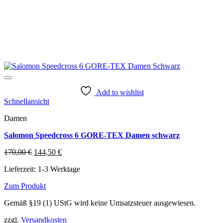
Add to wishlist
Schnellansicht
Damen
Salomon Speedcross 6 GORE-TEX Damen schwarz
Ursprünglicher
Aktueller
170,00
€
144,50
€
Preis
Preis
Lieferzeit:
1-3 Werktage
war:
ist:
170,00 €
144,50 €.
Zum Produkt
Dieses
Gemäß §19 (1) UStG wird keine Umsatzsteuer ausgewiesen.
Produkt
weist
zzgl.
Versandkosten
mehrere