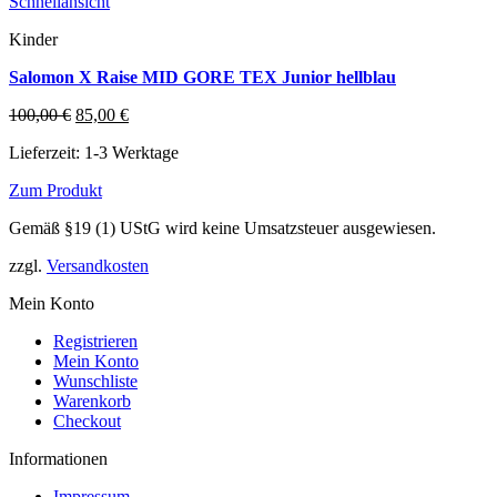
Schnellansicht
Kinder
Salomon X Raise MID GORE TEX Junior hellblau
Ursprünglicher
Aktueller
100,00
€
85,00
€
Preis
Preis
Lieferzeit:
1-3 Werktage
war:
ist:
100,00 €
85,00 €.
Zum Produkt
Dieses
Gemäß §19 (1) UStG wird keine Umsatzsteuer ausgewiesen.
Produkt
weist
zzgl.
Versandkosten
mehrere
Varianten
Mein Konto
auf.
Die
Registrieren
Optionen
Mein Konto
können
Wunschliste
auf
Warenkorb
der
Checkout
Produktseite
gewählt
Informationen
werden
Impressum