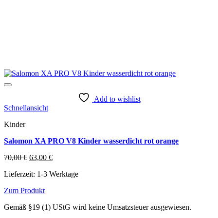
Add to wishlist
Schnellansicht
Kinder
Salomon XA PRO V8 Kinder wasserdicht rot orange
Ursprünglicher
Aktueller
70,00
€
63,00
€
Preis
Preis
Lieferzeit:
1-3 Werktage
war:
ist:
70,00 €
63,00 €.
Zum Produkt
Dieses
Gemäß §19 (1) UStG wird keine Umsatzsteuer ausgewiesen.
Produkt
weist