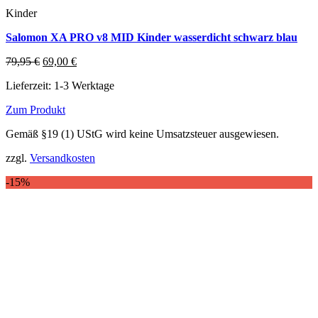
Kinder
Salomon XA PRO v8 MID Kinder wasserdicht schwarz blau
Ursprünglicher
Aktueller
79,95
€
69,00
€
Preis
Preis
Lieferzeit:
1-3 Werktage
war:
ist:
79,95 €
69,00 €.
Zum Produkt
Dieses
Gemäß §19 (1) UStG wird keine Umsatzsteuer ausgewiesen.
Produkt
weist
zzgl.
Versandkosten
mehrere
Varianten
-15%
auf.
Die
Optionen
können
auf
der
Produktseite
gewählt
werden