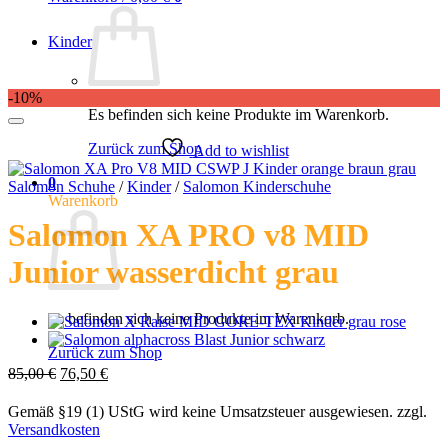
Kinder
-10%
Es befinden sich keine Produkte im Warenkorb.
Zurück zum Shop
Add to wishlist
0
Salomon Schuhe
/
Kinder
/
Salomon Kinderschuhe
Warenkorb
Salomon XA PRO v8 MID
Junior wasserdicht grau
Es befinden sich keine Produkte im Warenkorb.
Zurück zum Shop
Ursprünglicher
Aktueller
85,00
€
76,50
€
Preis
Preis
war:
ist:
Gemäß §19 (1) UStG wird keine Umsatzsteuer ausgewiesen.
zzgl.
85,00 €
76,50 €.
Versandkosten