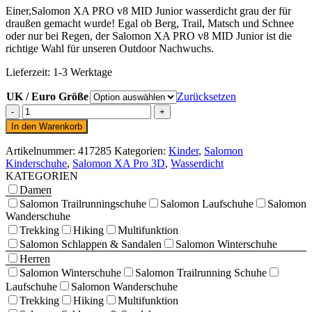
Einer,Salomon XA PRO v8 MID Junior wasserdicht grau der für
draußen gemacht wurde! Egal ob Berg, Trail, Matsch und Schnee
oder nur bei Regen, der Salomon XA PRO v8 MID Junior ist die
richtige Wahl für unseren Outdoor Nachwuchs.
Lieferzeit:
1-3 Werktage
UK / Euro Größe
Zurücksetzen
Salomon
XA
In den Warenkorb
PRO
v8
Artikelnummer:
417285
Kategorien:
Kinder
,
Salomon
MID
Kinderschuhe
,
Salomon XA Pro 3D
,
Wasserdicht
Junior
KATEGORIEN
wasserdicht
Damen
grau
Salomon Trailrunningschuhe
Salomon Laufschuhe
Salomon
Menge
Wanderschuhe
Trekking
Hiking
Multifunktion
Salomon Schlappen & Sandalen
Salomon Winterschuhe
Herren
Salomon Winterschuhe
Salomon Trailrunning Schuhe
Laufschuhe
Salomon Wanderschuhe
Trekking
Hiking
Multifunktion