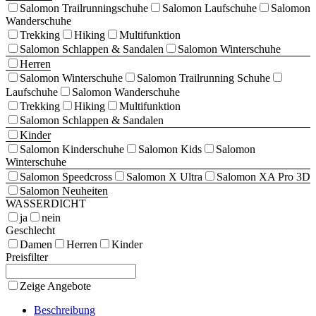
braun
Salomon Trailrunningschuhe
Salomon Laufschuhe
Salomon
Menge
Wanderschuhe
Trekking
Hiking
Multifunktion
Salomon Schlappen & Sandalen
Salomon Winterschuhe
Herren
Salomon Winterschuhe
Salomon Trailrunning Schuhe
Laufschuhe
Salomon Wanderschuhe
Trekking
Hiking
Multifunktion
Salomon Schlappen & Sandalen
Kinder
Salomon Kinderschuhe
Salomon Kids
Salomon
Winterschuhe
Salomon Speedcross
Salomon X Ultra
Salomon XA Pro 3D
Salomon Neuheiten
WASSERDICHT
ja
nein
Geschlecht
Damen
Herren
Kinder
Preisfilter
Zeige Angebote
Beschreibung