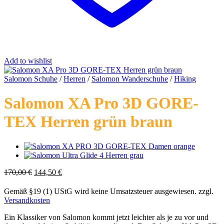
Add to wishlist
Salomon Schuhe
/
Herren
/
Salomon Wanderschuhe
/
Hiking
Salomon XA Pro 3D GORE-
TEX Herren grün braun
Ursprünglicher
Aktueller
170,00
€
144,50
€
Preis
Preis
war:
ist:
Gemäß §19 (1) UStG wird keine Umsatzsteuer ausgewiesen.
zzgl.
170,00 €
144,50 €.
Versandkosten
Ein Klassiker von Salomon kommt jetzt leichter als je zu vor und