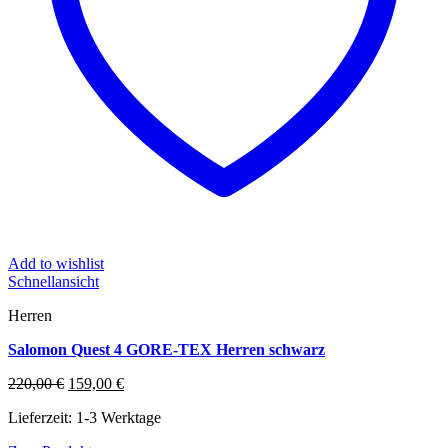
Add to wishlist
Schnellansicht
Herren
Salomon Quest 4 GORE-TEX Herren schwarz
Ursprünglicher
Aktueller
220,00
€
159,00
€
Preis
Preis
Lieferzeit:
1-3 Werktage
war:
ist:
220,00 €
159,00 €.