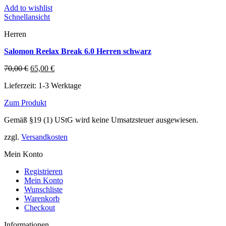
Add to wishlist
Schnellansicht
Herren
Salomon Reelax Break 6.0 Herren schwarz
Ursprünglicher
Aktueller
70,00
€
65,00
€
Preis
Preis
Lieferzeit:
1-3 Werktage
war:
ist:
70,00 €
65,00 €.
Zum Produkt
Dieses
Gemäß §19 (1) UStG wird keine Umsatzsteuer ausgewiesen.
Produkt
weist
zzgl.
Versandkosten
mehrere
Varianten
Mein Konto
auf.
Die
Registrieren
Optionen
Mein Konto
können
Wunschliste
auf
Warenkorb
der
Checkout
Produktseite
gewählt
Informationen