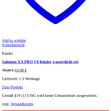
Add to wishlist
Schnellansicht
Kinder
Salomon XA PRO V8 Kinder wasserdicht rot
Ursprünglicher
Aktueller
70,00
€
63,00
€
Preis
Preis
Lieferzeit:
1-3 Werktage
war:
ist:
70,00 €
63,00 €.
Zum Produkt
Dieses
Gemäß §19 (1) UStG wird keine Umsatzsteuer ausgewiesen.
Produkt
weist
zzgl.
Versandkosten
mehrere
Varianten