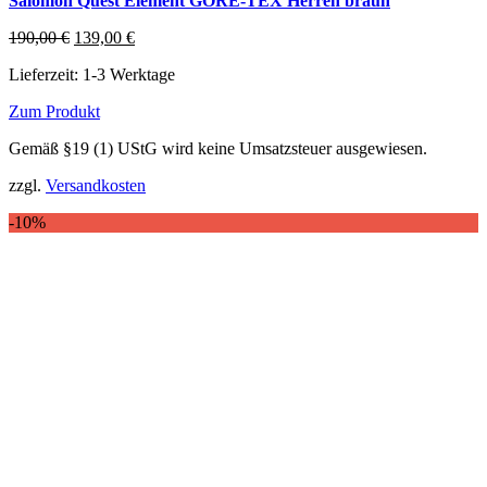
Salomon Quest Element GORE-TEX Herren braun
Ursprünglicher
Aktueller
190,00
€
139,00
€
Preis
Preis
Lieferzeit:
1-3 Werktage
war:
ist:
190,00 €
139,00 €.
Zum Produkt
Dieses
Gemäß §19 (1) UStG wird keine Umsatzsteuer ausgewiesen.
Produkt
weist
zzgl.
Versandkosten
mehrere
Varianten
-10%
auf.
Die
Optionen
können
auf
der
Produktseite
gewählt
werden