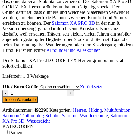
das, ohne dabei an Stabilität zu verlieren! Der Salomon XA Pro 3D
GORE-TEX Herren grün braun hat nun 20g abgespeckt. Der
Grund dafür ist, dass dünnere und weichere Materialien verwendet
wurden, um eine perfekte Balance zwischen Komfort und Schutz
erreichen zu können. Der
Salomon XA PRO 3D
in der nun 8.
Version überzeugt ganz klar durch seine Konstanz. Konstanz
deshalb, weil er seinen Trägern seit vielen, vielen Jahren ein stabiler,
angenehm gedämpfter Begleiter über Stock und Stein ist. Egal ob
beim Trailrunning, bei Wanderungen oder dem Spaziergang mit dem
Hund. Er ist ein echter
Allrounder und Alleskönner
.
Der Salomon XA Pro 3D GORE-TEX Herren grün braun ist ab
sofort erhältlich!
Lieferzeit:
1-3 Werktage
UK / Euro Größe
Zurücksetzen
Salomon
XA
In den Warenkorb
Pro
3D
Artikelnummer:
492296
Kategorien:
Herren
,
Hiking
,
Multifunktion
,
GORE-
Salomon Trailrunning Schuhe
,
Salomon Wanderschuhe
,
Salomon
TEX
XA Pro 3D
,
Wasserdicht
Herren
KATEGORIEN
grün
Damen