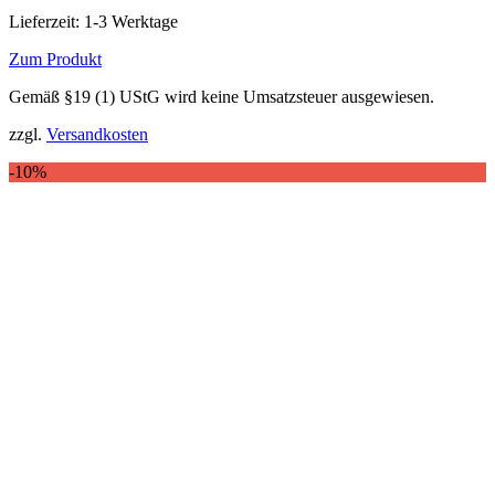
Preis
Preis
Lieferzeit:
1-3 Werktage
war:
ist:
89,95 €
81,00 €.
Zum Produkt
Dieses
Gemäß §19 (1) UStG wird keine Umsatzsteuer ausgewiesen.
Produkt
weist
zzgl.
Versandkosten
mehrere
Varianten
-10%
auf.
Die
Optionen
können
auf
der
Produktseite
gewählt
werden