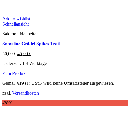
Add to wishlist
Schnellansicht
Salomon Neuheiten
Snowline Grödel Spikes Trail
Ursprünglicher
Aktueller
50,00
€
45,00
€
Preis
Preis
Lieferzeit:
1-3 Werktage
war:
ist:
50,00 €
45,00 €.
Zum Produkt
Dieses
Gemäß §19 (1) UStG wird keine Umsatzsteuer ausgewiesen.
Produkt
weist
zzgl.
Versandkosten
mehrere
Varianten
-28%
auf.
Die
Optionen
können
auf