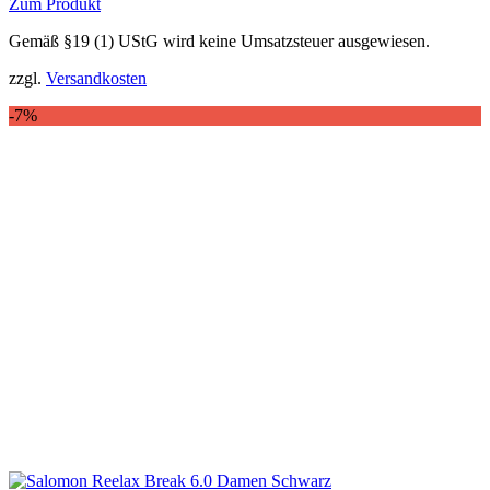
Zum Produkt
Dieses
Gemäß §19 (1) UStG wird keine Umsatzsteuer ausgewiesen.
Produkt
weist
zzgl.
Versandkosten
mehrere
Varianten
-7%
auf.
Die
Optionen
können
auf
der
Produktseite
gewählt
werden