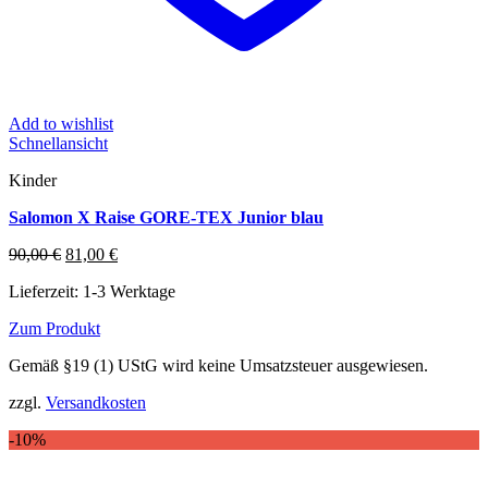
Add to wishlist
Schnellansicht
Kinder
Salomon X Raise GORE-TEX Junior blau
Ursprünglicher
Aktueller
90,00
€
81,00
€
Preis
Preis
Lieferzeit:
1-3 Werktage
war:
ist:
90,00 €
81,00 €.
Zum Produkt
Dieses
Gemäß §19 (1) UStG wird keine Umsatzsteuer ausgewiesen.
Produkt
weist
zzgl.
Versandkosten
mehrere
Varianten
-10%
auf.
Die
Optionen