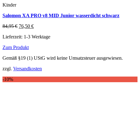
Kinder
Salomon XA PRO v8 MID Junior wasserdicht schwarz
Ursprünglicher
Aktueller
84,95
€
76,50
€
Preis
Preis
Lieferzeit:
1-3 Werktage
war:
ist:
84,95 €
76,50 €.
Zum Produkt
Dieses
Gemäß §19 (1) UStG wird keine Umsatzsteuer ausgewiesen.
Produkt
weist
zzgl.
Versandkosten
mehrere
Varianten
-10%
auf.
Die
Optionen
können
auf
der
Produktseite
gewählt
werden