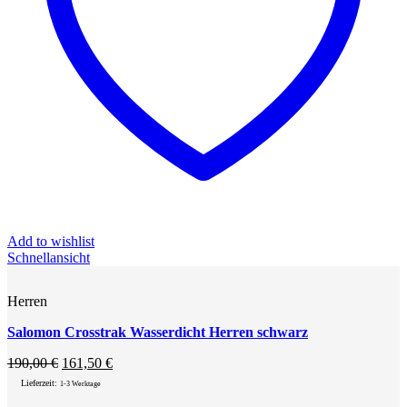
Add to wishlist
Schnellansicht
Herren
Salomon Crosstrak Wasserdicht Herren schwarz
Ursprünglicher
Aktueller
190,00
€
161,50
€
Preis
Preis
Lieferzeit:
1-3 Werktage
war:
ist: