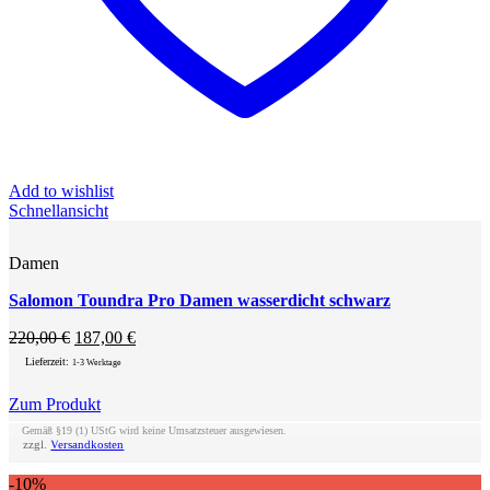
Add to wishlist
Schnellansicht
Damen
Salomon Toundra Pro Damen wasserdicht schwarz
Ursprünglicher
Aktueller
220,00
€
187,00
€
Preis
Preis
Lieferzeit:
1-3 Werktage
war:
ist:
220,00 €
187,00 €.
Zum Produkt
Dieses
Gemäß §19 (1) UStG wird keine Umsatzsteuer ausgewiesen.
Produkt
zzgl.
Versandkosten
weist
mehrere
-10%