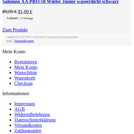
Salomon XA PRO v8 Winter Junior wasserdicht schwarz
Ursprünglicher
Aktueller
89,95
€
81,00
€
Preis
Preis
Lieferzeit:
1-3 Werktage
war:
ist:
89,95 €
81,00 €.
Zum Produkt
Dieses
Gemäß §19 (1) UStG wird keine Umsatzsteuer ausgewiesen.
Produkt
zzgl.
Versandkosten
weist
mehrere
Mein Konto
Varianten
auf.
Registrieren
Die
Mein Konto
Optionen
Wunschliste
können
Warenkorb
auf
Checkout
der
Informationen
Produktseite
gewählt
Impressum
werden
AGB
Widerrufbelehrung
Datenschutzerklärung
Versandkosten
Zahlungsarten