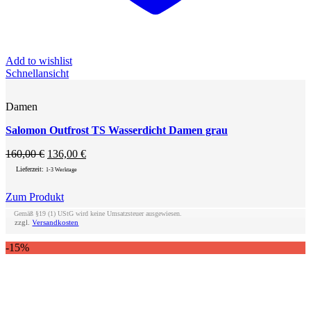
Add to wishlist
Schnellansicht
Damen
Salomon Outfrost TS Wasserdicht Damen grau
Ursprünglicher
Aktueller
160,00
€
136,00
€
Preis
Preis
Lieferzeit:
1-3 Werktage
war:
ist:
160,00 €
136,00 €.
Zum Produkt
Dieses
Gemäß §19 (1) UStG wird keine Umsatzsteuer ausgewiesen.
Produkt
zzgl.
Versandkosten
weist
mehrere
-15%
Varianten
auf.
Die
Optionen
können