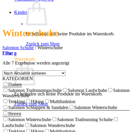
Kinder
Winterschuhe
Es befinden sich keine Produkte im Warenkorb.
Zurück zum Shop
Salomon Schuhe
/
Winterschuhe
Filter
0
Warenkorb
Nach
Alle 7 Ergebnisse werden angezeigt
Aktualität
sortiert
KATEGORIEN
Damen
Salomon Trailrunningschuhe
Salomon Laufschuhe
Salomon
Es befinden sich keine Produkte im Warenkorb.
Wanderschuhe
Trekking
Hiking
Multifunktion
Zurück zum Shop
Salomon Schlappen & Sandalen
Salomon Winterschuhe
Herren
Salomon Winterschuhe
Salomon Trailrunning Schuhe
Laufschuhe
Salomon Wanderschuhe
Trekking
Hiking
Multifunktion