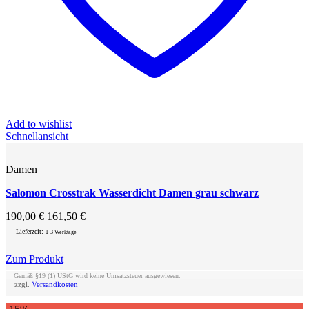
Add to wishlist
Schnellansicht
Damen
Salomon Crosstrak Wasserdicht Damen grau schwarz
Ursprünglicher
Aktueller
190,00
€
161,50
€
Preis
Preis
Lieferzeit:
1-3 Werktage
war:
ist:
190,00 €
161,50 €.
Zum Produkt
Dieses
Gemäß §19 (1) UStG wird keine Umsatzsteuer ausgewiesen.
Produkt
zzgl.
Versandkosten
weist
mehrere